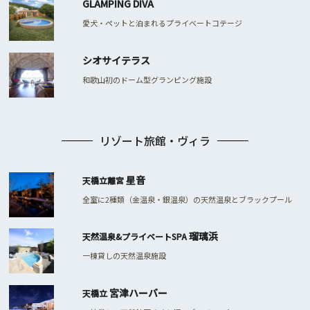
GLAMPING DIVA
愛犬・ペットと泊まれるプライベートコテージ
シオサイテラス
和歌山初のドーム型グランピング施設
リゾート旅館・ヴィラ
星音
天橋立離宮
全室に2種類（金温泉・銀温泉）の天然温泉とブラックプール
瑠璃浜
天然温泉&プライベートSPA
一棟貸しの天然温泉施設
宮津ハーバー
天橋立