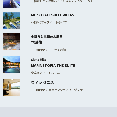
一棟貸しの天然鉱石くぐり湯&プライベートSPA
MEZZO ALL SUITE VILLAS
4棟すべてがスイートタイプ
金温泉と三種のお風呂
花菖蒲
1日4組限定の一戸建て旅館
Siena Hills
MARINETOPIA THE SUITE
全室がスイートルーム
ヴィラ ゼニス
1日1組限定の大型ラグジュアリーヴィラ