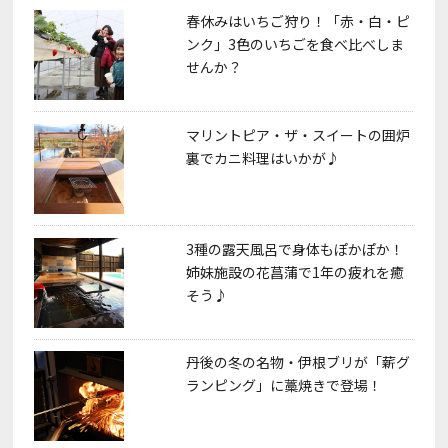
春休みはいちご狩り！「赤・白・ピ
ンク」3色のいちごを食べ比べしま
せんか？
マリントピア・ザ・スイートの囲炉
裏でカニ料理はいかが♪
3種の露天風呂で身体もぽかぽか！
姉妹施設の花菖蒲で1年の疲れを癒
そう♪
丹後の冬の名物・伊根ブリが「薪グ
ランピング」に藁焼きで登場！