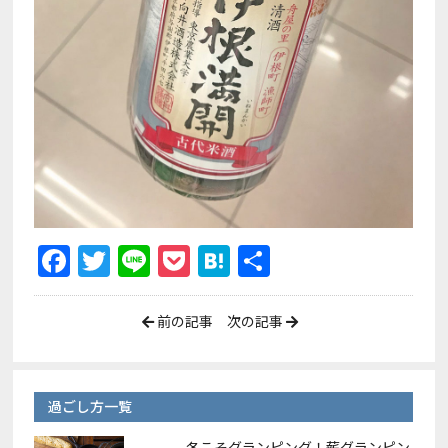
F
T
Li
P
H
共
a
w
n
o
at
有
c
itt
e
c
e
前の記事
次の記事
e
er
k
n
b
et
a
過ごし方一覧
o
冬こそグランピング！薪グランピン