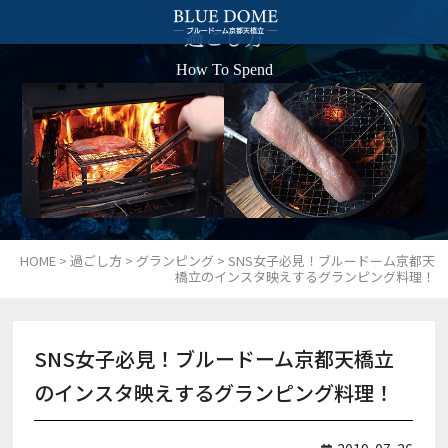
過ごし方
How To Spend
HOME
>
過ごし方
>
グランピング
>
SNS女子必見！ブルードーム京都天
橋立のインスタ映えするグランピング料理！
SNS女子必見！ブルードーム京都天橋立
のインスタ映えするグランピング料理！