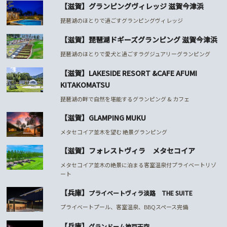
【滋賀】グランピングヴィレッジ 滋賀今津浜
琵琶湖のほとりで過ごすグランピングヴィレッジ
【滋賀】琵琶湖ドギーズグランピング 滋賀今津浜
琵琶湖のほとりで愛犬と過ごすラグジュアリーグランピング
【滋賀】LAKESIDE RESORT &CAFE AFUMI
KITAKOMATSU
琵琶湖の畔で自然を堪能するグランピング & カフェ
【滋賀】GLAMPING MUKU
メタセコイア並木を望む 絶景グランピング
【滋賀】フォレストヴィラ メタセコイア
メタセコイア並木の絶景に泊まる客室温泉付プライベートリゾ
ート
【兵庫】
プライベートヴィラ淡路 THE SUITE
プライベートプール、客室温泉、BBQスペース完備
【兵庫】
グランドーム神戸天空