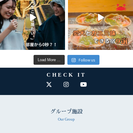
Follow us
Load More ...
CHECK IT
グループ施設
Our Group