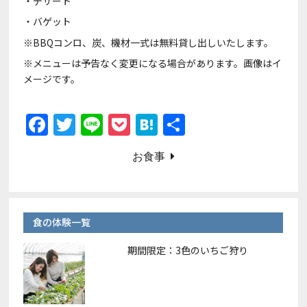
・デザート
・バゲット
※BBQコンロ、炭、機材一式は無料貸し出しいたします。
※メニューは予告なく変更になる場合があります。画像はイ
メージです。
F
T
Li
P
H
共
a
w
n
o
at
有
お食事
c
itt
e
c
e
e
er
k
n
b
et
a
食の体験一覧
o
o
期間限定：3色のいちご狩り
k