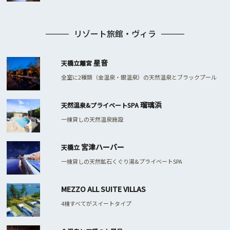
リゾート旅館・ヴィラ
星音
天橋立離宮
全室に2種類（金温泉・銀温泉）の天然温泉とブラックプール
瑠璃浜
天然温泉&プライベートSPA
一棟貸しの天然温泉施設
宮津ハーバー
天橋立
一棟貸しの天然鉱石くぐり湯&プライベートSPA
MEZZO ALL SUITE VILLAS
4棟すべてがスイートタイプ