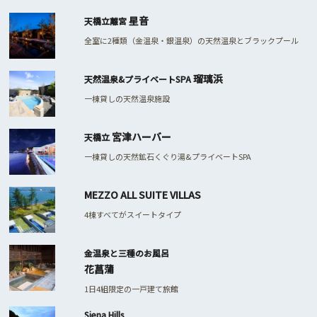
星音
天橋立離宮
全室に2種類（金温泉・銀温泉）の天然温泉とブラックプール
瑠璃浜
天然温泉&プライベートSPA
一棟貸しの天然温泉施設
宮津ハーバー
天橋立
一棟貸しの天然鉱石くぐり湯&プライベートSPA
MEZZO ALL SUITE VILLAS
4棟すべてがスイートタイプ
金温泉と三種のお風呂
花菖蒲
1日4組限定の一戸建て旅館
Siena Hills