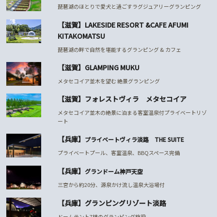
琵琶湖のほとりで愛犬と過ごすラグジュアリーグランピング
【滋賀】LAKESIDE RESORT &CAFE AFUMI
KITAKOMATSU
琵琶湖の畔で自然を堪能するグランピング & カフェ
【滋賀】GLAMPING MUKU
メタセコイア並木を望む 絶景グランピング
【滋賀】フォレストヴィラ メタセコイア
メタセコイア並木の絶景に泊まる客室温泉付プライベートリゾ
ート
【兵庫】
プライベートヴィラ淡路 THE SUITE
プライベートプール、客室温泉、BBQスペース完備
【兵庫】
グランドーム神戸天空
三宮から約20分、源泉かけ流し温泉大浴場付
【兵庫】グランピングリゾート淡路
ドームテント7棟のグランピング施設