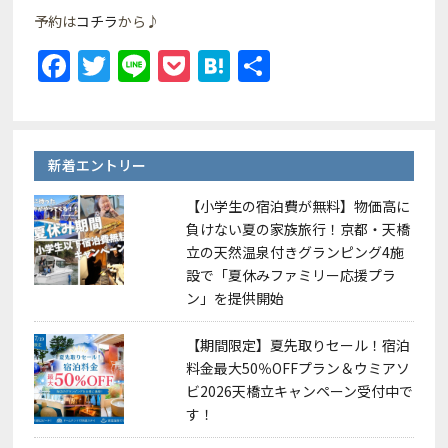
予約は
コチラ
から♪
F
T
Li
P
H
共
a
w
n
o
at
有
c
itt
e
c
e
e
er
k
n
新着エントリー
b
et
a
【小学生の宿泊費が無料】物価高に
o
負けない夏の家族旅行！京都・天橋
o
立の天然温泉付きグランピング4施
設で「夏休みファミリー応援プラ
k
ン」を提供開始
【期間限定】夏先取りセール！宿泊
料金最大50％OFFプラン＆ウミアソ
ビ2026天橋立キャンペーン受付中で
す！