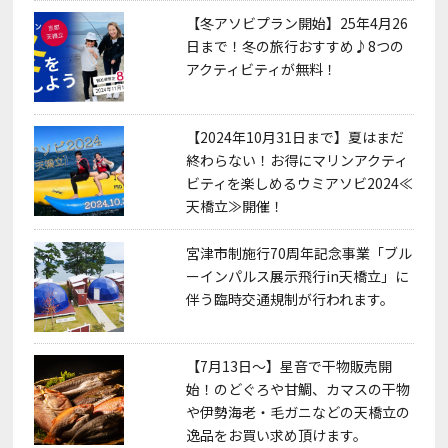
【冬アソビプラン開始】25年4月26
日まで！冬の旅行おすすめ♪8つの
アクティビティが無料！
【2024年10月31日まで】夏はまだ
終わらない！お得にマリンアクティ
ビティを楽しめるウミアソビ2024≪
天橋立≫開催！
宮津市制施行70周年記念事業「ブル
ーインパルス展示飛行in天橋立」に
伴う臨時交通規制が行われます。
【7月13日～】星音で干物販売開
始！のどぐろや甘鯛、カマスの干物
や伊勢海老・毛ガニなどの天橋立の
逸品をお買い求め頂けます。