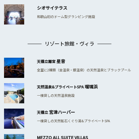
シオサイテラス
和歌山初のドーム型グランピング施設
リゾート旅館・ヴィラ
星音
天橋立離宮
全室に2種類（金温泉・銀温泉）の天然温泉とブラックプール
瑠璃浜
天然温泉&プライベートSPA
一棟貸しの天然温泉施設
宮津ハーバー
天橋立
一棟貸しの天然鉱石くぐり湯&プライベートSPA
MEZZO ALL SUITE VILLAS