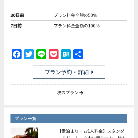
30日前
プラン料金全額の50％
7日前
プラン料金全額の100％
F
T
Li
P
H
共
a
w
n
o
at
有
c
itt
e
c
e
プラン予約・詳細
e
er
k
n
b
et
a
次のプラン
o
o
プラン一覧
k
【素泊まり・お1人料金】スタンダ
ードドーム：自由に素泊まり・持ち