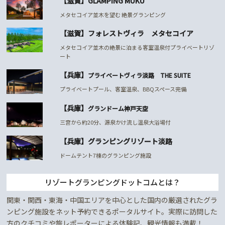
【滋賀】GLAMPING MUKU
メタセコイア並木を望む 絶景グランピング
【滋賀】フォレストヴィラ メタセコイア
メタセコイア並木の絶景に泊まる客室温泉付プライベートリゾ
ート
【兵庫】
プライベートヴィラ淡路 THE SUITE
プライベートプール、客室温泉、BBQスペース完備
【兵庫】
グランドーム神戸天空
三宮から約20分、源泉かけ流し温泉大浴場付
【兵庫】グランピングリゾート淡路
ドームテント7棟のグランピング施設
リゾートグランピングドットコムとは？
関東・関西・東海・中国エリアを中心とした国内の厳選されたグラ
ンピング施設をネット予約できるポータルサイト。実際に訪問した
方のクチコミや旅レポーターによる体験記、観光情報も満載！