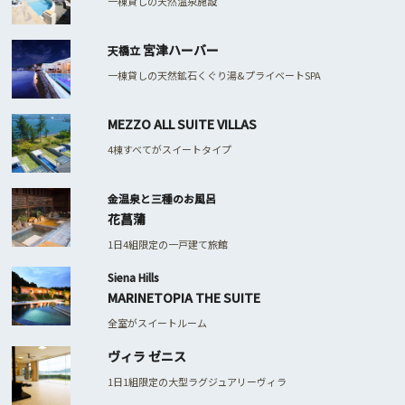
一棟貸しの天然温泉施設
宮津ハーバー
天橋立
一棟貸しの天然鉱石くぐり湯&プライベートSPA
MEZZO ALL SUITE VILLAS
4棟すべてがスイートタイプ
金温泉と三種のお風呂
花菖蒲
1日4組限定の一戸建て旅館
Siena Hills
MARINETOPIA THE SUITE
全室がスイートルーム
ヴィラ ゼニス
1日1組限定の大型ラグジュアリーヴィラ